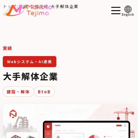
トップ
実績
公開実績
大手解体企業
English
実績
Webシステム・AI連携
大手解体企業
建設・解体
BtoB